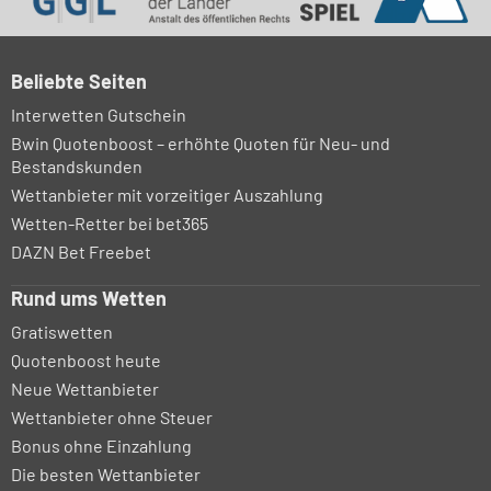
Beliebte Seiten
Interwetten Gutschein
Bwin Quotenboost – erhöhte Quoten für Neu- und
Bestandskunden
Wettanbieter mit vorzeitiger Auszahlung
Wetten-Retter bei bet365
DAZN Bet Freebet
Rund ums Wetten
Gratiswetten
Quotenboost heute
Neue Wettanbieter
Wettanbieter ohne Steuer
Bonus ohne Einzahlung
Die besten Wettanbieter