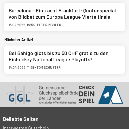
Barcelona - Eintracht Frankfurt: Quotenspecial
von Bildbet zum Europa League Viertelfinale
13.04.2022
,
14:55
-
PETER PICHLER
Nächster Artikel
Bei Bahigo gibts bis zu 50 CHF gratis zu den
Eishockey National League Playoffs!
14.04.2022
,
11:59
-
TOM SCHUSTER
Beliebte Seiten
Interwetten Gutschein