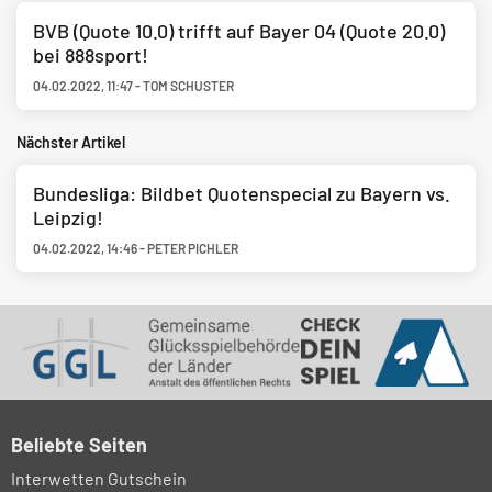
BVB (Quote 10.0) trifft auf Bayer 04 (Quote 20.0)
bei 888sport!
04.02.2022
,
11:47
-
TOM SCHUSTER
Nächster Artikel
Bundesliga: Bildbet Quotenspecial zu Bayern vs.
Leipzig!
04.02.2022
,
14:46
-
PETER PICHLER
Beliebte Seiten
Interwetten Gutschein