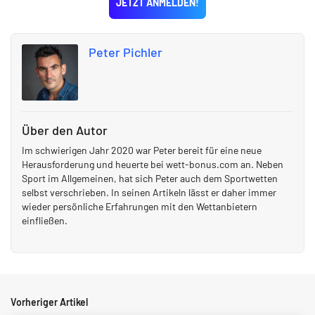
JETZT ANMELDEN!
Peter Pichler
Über den Autor
Im schwierigen Jahr 2020 war Peter bereit für eine neue
Herausforderung und heuerte bei wett-bonus.com an. Neben
Sport im Allgemeinen, hat sich Peter auch dem Sportwetten
selbst verschrieben. In seinen Artikeln lässt er daher immer
wieder persönliche Erfahrungen mit den Wettanbietern
einfließen.
Vorheriger Artikel