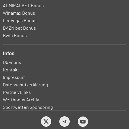
ADMIRALBET Bonus
Winamax Bonus
LeoVegas Bonus
DAZN bet Bonus
Bwin Bonus
Infos
Über uns
Kontakt
Impressum
Datenschutzerklärung
Partner/Links
Wettbonus Archiv
Sportwetten Sponsoring