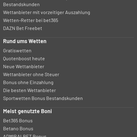
Bestandskunden
Wettanbieter mit vorzeitiger Auszahlung
Wetten-Retter bei bet365
DAZN Bet Freebet
Rund ums Wetten
Gratiswetten
Quotenboost heute
Neue Wettanbieter
Wettanbieter ohne Steuer
Bonus ohne Einzahlung
Die besten Wettanbieter
Sportwetten Bonus Bestandskunden
Meist genutzte Boni
Bet365 Bonus
Betano Bonus
ADMIRALBET Bonus