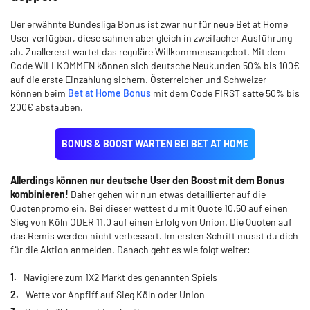
Der erwähnte Bundesliga Bonus ist zwar nur für neue Bet at Home
User verfügbar, diese sahnen aber gleich in zweifacher Ausführung
ab. Zuallererst wartet das reguläre Willkommensangebot. Mit dem
Code WILLKOMMEN können sich deutsche Neukunden 50% bis 100€
auf die erste Einzahlung sichern. Österreicher und Schweizer
können beim
Bet at Home Bonus
mit dem Code FIRST satte 50% bis
200€ abstauben.
BONUS & BOOST WARTEN BEI BET AT HOME
Allerdings können nur deutsche User den Boost mit dem Bonus
kombinieren!
Daher gehen wir nun etwas detaillierter auf die
Quotenpromo ein. Bei dieser wettest du mit Quote 10.50 auf einen
Sieg von Köln ODER 11.0 auf einen Erfolg von Union. Die Quoten auf
das Remis werden nicht verbessert. Im ersten Schritt musst du dich
für die Aktion anmelden. Danach geht es wie folgt weiter:
Navigiere zum 1X2 Markt des genannten Spiels
Wette vor Anpfiff auf Sieg Köln oder Union