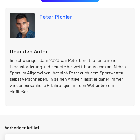
Peter Pichler
Über den Autor
Im schwierigen Jahr 2020 war Peter bereit für eine neue
Herausforderung und heuerte bei wett-bonus.com an. Neben
Sport im Allgemeinen, hat sich Peter auch dem Sportwetten
selbst verschrieben. In seinen Artikeln lässt er daher immer
wieder persönliche Erfahrungen mit den Wettanbietern
einfließen.
Vorheriger Artikel