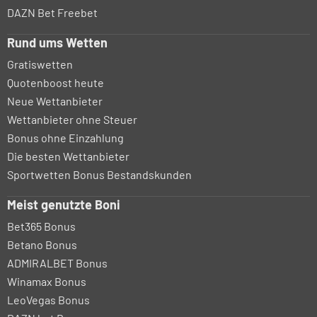
DAZN Bet Freebet
Rund ums Wetten
Gratiswetten
Quotenboost heute
Neue Wettanbieter
Wettanbieter ohne Steuer
Bonus ohne Einzahlung
Die besten Wettanbieter
Sportwetten Bonus Bestandskunden
Meist genutzte Boni
Bet365 Bonus
Betano Bonus
ADMIRALBET Bonus
Winamax Bonus
LeoVegas Bonus