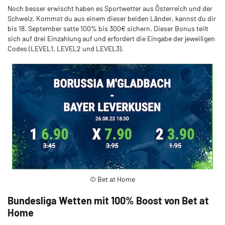
Noch besser erwischt haben es Sportwetter aus Österreich und der
Schweiz. Kommst du aus einem dieser beiden Länder, kannst du dir
bis 18. September satte 100% bis 300€ sichern. Dieser Bonus teilt
sich auf drei Einzahlung auf und erfordert die Eingabe der jeweiligen
Codes (LEVEL1, LEVEL2 und LEVEL3).
© Bet at Home
Bundesliga Wetten mit 100% Boost von Bet at
Home