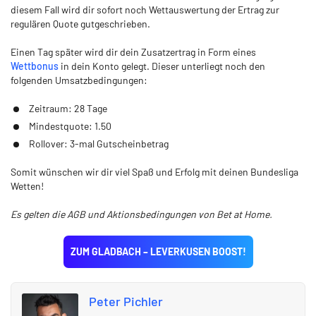
diesem Fall wird dir sofort noch Wettauswertung der Ertrag zur
regulären Quote gutgeschrieben.
Einen Tag später wird dir dein Zusatzertrag in Form eines
Wettbonus
in dein Konto gelegt. Dieser unterliegt noch den
folgenden Umsatzbedingungen:
Zeitraum: 28 Tage
Mindestquote: 1.50
Rollover: 3-mal Gutscheinbetrag
Somit wünschen wir dir viel Spaß und Erfolg mit deinen Bundesliga
Wetten!
Es gelten die AGB und Aktionsbedingungen von Bet at Home.
ZUM GLADBACH – LEVERKUSEN BOOST!
Peter Pichler