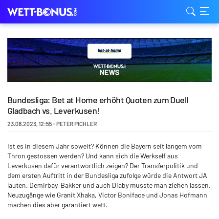
Bundesliga: Bet at Home erhöht Quoten zum Duell
Gladbach vs. Leverkusen!
23.08.2023
,
12:55
-
PETER PICHLER
Ist es in diesem Jahr soweit? Können die Bayern seit langem vom
Thron gestossen werden? Und kann sich die Werkself aus
Leverkusen dafür verantwortlich zeigen? Der Transferpolitik und
dem ersten Auftritt in der Bundesliga zufolge würde die Antwort JA
lauten. Demirbay, Bakker und auch Diaby musste man ziehen lassen.
Neuzugänge wie Granit Xhaka, Victor Boniface und Jonas Hofmann
machen dies aber garantiert wett.