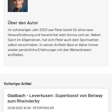
Über den Autor
Im schwierigen Jahr 2020 war Peter bereit für eine neue
Herausforderung und heuerte bei wett-bonus.com an. Neben
Sport im Allgemeinen, hat sich Peter auch dem Sportwetten
selbst verschrieben. In seinen Artikeln lässt er daher immer
wieder persönliche Erfahrungen mit den Wettanbietern
einfließen.
Vorheriger Artikel
Gladbach - Leverkusen: Superboost von Betway
zum Rheinderby
23.08.2023
,
10:00
-
PETER PICHLER