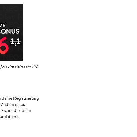
n | Maximaleinsatz 10€
u deine Registrierung
.
Zudem ist es
ks, ist dieser im
 und deine