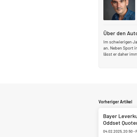
Über den Aut
Im schwierigen Ja
an. Neben Sport i
lässt er daher im
Vorheriger Artikel
Bayer Leverku
Oddset Quote
04.02.2025
,
20:50
-