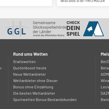
06.02.2025
,
12:00
-
FRITZ MÜLLER
Rund ums Wetten
Meis
Gratiswetten
Bet3
u-
Quotenboost heute
Beta
Neue Wettanbieter
ADM
Wettanbieter ohne Steuer
Win
Bonus ohne Einzahlung
LeoV
Die besten Wettanbieter
DAZN
Sportwetten Bonus Bestandskunden
Bwin