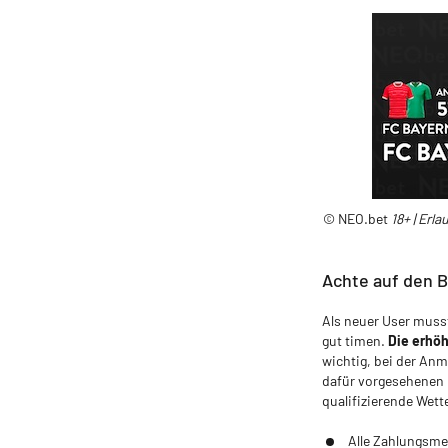
© NEO.bet
18+ | Erl
Achte auf den 
Als neuer User musst
gut timen.
Die erhöh
wichtig, bei der Anm
dafür vorgesehenen 
qualifizierende Wett
Alle Zahlungsmet