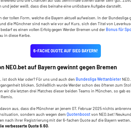
a Bielefeld und die Chancen auf das Semifinale stehen daher sehr gut. Z
und jeder weiß, dass dies beinahe eine unlösbare Aufgabe darstellt.
 an der tollen Form, welche die Bayern aktuell aufweisen. In der Bundeslig
 und die Münchner sind nach wie vor auf Kurs, sich den Titel von Leverkus
 bedarf es einen vollen Erfolg gegen Werder Bremen und der
Bonus für Sp
u in diese Kerbe.
6-FACHE QUOTE AUF SIEG BAYERN!
on NEO.bet auf Bayern gewinnt gegen Bremen
, ist doch klar oder? Für uns und auch den
Bundesliga Wettanbieter
NEO.b
ergangenheit blicken. Schließlich wurde Werder schon des öfteren zum Stol
 wir die letzten drei Matches dieser beiden Teams in München, so gab es 
n Remis.
 davon aus, dass die Münchner an jenem 07. Februar 2025 nichts anbrenne
ensituation, sondern auch wegen dem
Quotenboost
von NEO.bet! Neukund
n nach ihrer Registrierung mit der 6-fachen Quote auf die Bayern wetten
 die verbesserte Quote 6.60.