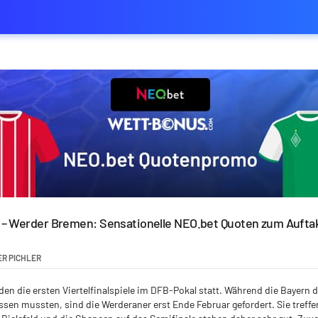
– Werder Bremen: Sensationelle NEO.bet Quoten zum Auftak
ER PICHLER
en die ersten Viertelfinalspiele im DFB-Pokal statt. Während die Bayern 
assen mussten, sind die Werderaner erst Ende Februar gefordert. Sie treffe