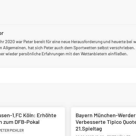
or
hr 2020 war Peter bereit für eine neue Herausforderung und heuerte bei
m Allgemeinen, hat sich Peter auch dem Sportwetten selbst verschrieben. 
mer wieder persönliche Erfahrungen mit den Wettanbietern einfließen.
sen-1.FC Köln: Erhöhte
Bayern München-Werder
n zum DFB-Pokal
Verbesserte Tipico Quot
21.Spieltag
PETER PICHLER