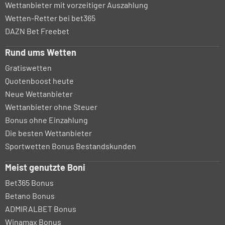
Wettanbieter mit vorzeitiger Auszahlung
Wetten-Retter bei bet365
DAZN Bet Freebet
Rund ums Wetten
Gratiswetten
Quotenboost heute
Neue Wettanbieter
Wettanbieter ohne Steuer
Bonus ohne Einzahlung
Die besten Wettanbieter
Sportwetten Bonus Bestandskunden
Meist genutzte Boni
Bet365 Bonus
Betano Bonus
ADMIRALBET Bonus
Winamax Bonus