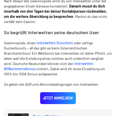
Nach Ablauf des Gewinnspiels wirst du von Interwetten unter der
angegebenen Email-Adresse kontaktiert.
Danach musst du dich
innerhalb von drei Tagen bei deiner Kontaktperson rückmelden,
um die weitere Abwicklung zu besprechen.
Machst du das nicht,
verfällt dein Gewinn.
So begrüßt Interwetten seine deutschen User
Gewinnspiele, einen
Interwetten Gutschein
oder saftige
Quotenboosts – all das gibt es beim österreichischen
Branchenkrösus! Ein Wettkonto bei Interwetten ist daher Pflicht, vor
allem weil die Erstellung eines solchen auch ordentlich vergütet
wird. Deutsche Neukunden können sich den
Interwetten
Willkommensbonus
sichern. Dabei wird dir erste Einzahlung um
100% bis 100€ Bonus aufgewertet.
Es gelten die AGB und Aktionsbedingungen von Interwetten.
JETZT ANMELDEN!