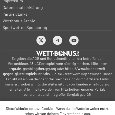
Impressum
Datenschutzerklärung
Partner/Links
Wettbonus Archiv
Sportwetten Sponsoring
Es gelten die AGB und Bonuskonditionen der betreffenden
Wettanbieter. 18+. Glücksspiel kann süchtig machen. Hilfe unter
bzga.de
,
gamblingtherapy.org
oder
https://www.bundesweit-
gegen-gluecksspielsucht.de/
. Spiele verantwortungsbewusst. Unser
Projekt ist ein Vergleichsportal, welches sich durch Affiliate-Links
finanziert, wobei wir für die Weiterleitung von Kunden eine Provision
erhalten. Alle Inhalte werden von Mitarbeitern unseres Portals
recherchiert und mit großer Sorgfalt geprüft.
Diese Website benutzt Cookies. Wenn du die Website weiter nutzt,
bonus-betting.dk
bonus-parissportifs-gratuits.com
gehen wir von deinem Einverständnis aus.